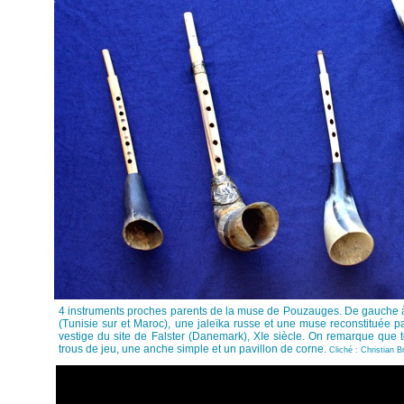
4 instruments proches parents de la muse de Pouzauges. De gauche 
(Tunisie sur et Maroc), une jaleïka russe et une muse reconstituée p
vestige du site de Falster (Danemark), XIe siècle. On remarque que 
trous de jeu, une anche simple et un pavillon de corne.
Cliché : Christian