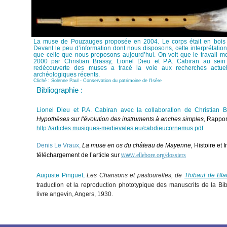
La muse de Pouzauges proposée en 2004. Le corps était en bois 
Devant le peu d’information dont nous disposons, cette interprétation 
que celle que nous proposons aujourd’hui. On voit que le travail 
2000 par Christian Brassy, Lionel Dieu et P.A. Cabiran au sein
redécouverte des muses a tracé la voie aux recherches actuel
archéologiques récents.
Cliché : Solenne Paul - Conservation du patrimoine de l'Isère
Bibliographie :
Lionel Dieu et P.A. Cabiran avec la collaboration de Christian B
Hypothèses sur l'évolution des instruments à anches simples
, Rappor
http://articles.musiques-medievales.eu/cabdieucornemus.pdf
Denis Le Vraux,
La muse en os du château de Mayenne,
Histoire et
téléchargement de l’article sur
www
.ellebore.org/dossiers
Auguste Pinguet,
Les Chansons et pastourelles, de
Thibaut de Bla
traduction et la reproduction phototypique des manuscrits de la Bi
livre angevin, Angers, 1930
.